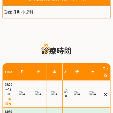
診療項目 小児科
診療時間
日・
Time
月
火
水
木
金
土
祝
09:00
～12:
30
一般
診療
14:30